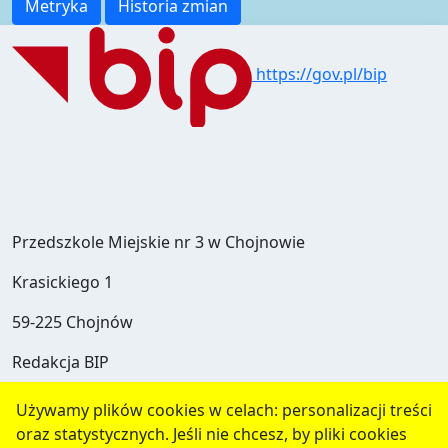
Metryka
Historia zmian
https://gov.pl/bip
Przedszkole Miejskie nr 3 w Chojnowie
Krasickiego 1
59-225 Chojnów
Redakcja BIP
Instrukcja
Używamy plików cookies w celach: personalizacji treści
oraz statystycznych. Jeśli nie chcesz, by pliki cookies
Polityka prywatności